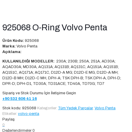
925068 O-Ring Volvo Penta
Ürün Kodu:
925068
Marka:
Volvo Penta
Açıklama:
KULLANILDIĞI MODELLER:
230A; 230B; 250A, 251A, AD30A;
AQAD30A; MD30A, AQ131A; AQ131B; AQ131C, AQ151A; AQ151B;
AQ151C, AQ171A; AQ171C, D12D-A MG; D12D-E MG, D12D-A MH;
D12D-B MH; D12D-C MH, DPH-A; TSK DPH-B; TSK DPH-A, DPH-D;
DPR-D; DPH-D1, TD30A; TD31ACE; TD40A, TD70G; TD7
Sipariş ve Stok Durumu İçin İletişime Geçin
+90 532 606 41 16
Stok kodu:
925068
Kategoriler:
Tüm Yedek Parçalar
,
Volvo Penta
Etiketler:
volvo-penta
Paylaş
0
Değerlendirmeler
0