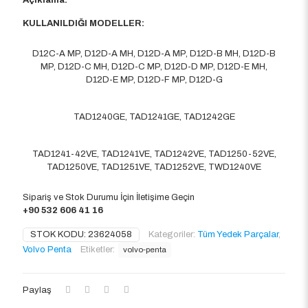
Açıklama:
KULLANILDIĞI MODELLER:
D12C-A MP, D12D-A MH, D12D-A MP, D12D-B MH, D12D-B
MP, D12D-C MH, D12D-C MP, D12D-D MP, D12D-E MH,
D12D-E MP, D12D-F MP, D12D-G
TAD1240GE, TAD1241GE, TAD1242GE
TAD1241-42VE, TAD1241VE, TAD1242VE, TAD1250-52VE,
TAD1250VE, TAD1251VE, TAD1252VE, TWD1240VE
Sipariş ve Stok Durumu İçin İletişime Geçin
+90 532 606 41 16
STOK KODU:
23624058
Kategoriler:
Tüm Yedek Parçalar
,
Volvo Penta
Etiketler:
volvo-penta
Paylaş