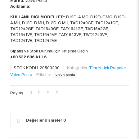
Marka:
Volvo Penta
Açıklama:
KULLANILDIĞI MODELLER:
D12D-A MG; D12D-E MG, D12D-
A MH; D12D-B MH; D12D-C MH, TAD1240GE; TAD1241GE;
TAD1242GE, TAD1640GE; TAD1641GE; TAD1642GE,
TAD1641VE; TAD1642VE; TAD1643VE, TWD1240VE;
TAD1241VE; TAD1242VE
Sipariş ve Stok Durumu İçin İletişime Geçin
+90 532 606 41 16
STOK KODU:
20503200
Kategoriler:
Tüm Yedek Parçalar
,
Volvo Penta
Etiketler:
volvo-penta
Paylaş
Değerlendirmeler
0