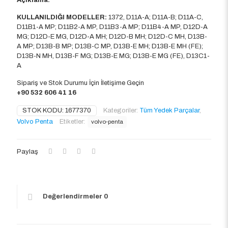
Açıklama:
KULLANILDIĞI MODELLER:
1372, D11A-A; D11A-B; D11A-C,
D11B1-A MP; D11B2-A MP, D11B3-A MP; D11B4-A MP, D12D-A
MG; D12D-E MG, D12D-A MH; D12D-B MH; D12D-C MH, D13B-
A MP; D13B-B MP; D13B-C MP, D13B-E MH; D13B-E MH (FE);
D13B-N MH, D13B-F MG; D13B-E MG; D13B-E MG (FE), D13C1-
A
Sipariş ve Stok Durumu İçin İletişime Geçin
+90 532 606 41 16
STOK KODU:
1677370
Kategoriler:
Tüm Yedek Parçalar
,
Volvo Penta
Etiketler:
volvo-penta
Paylaş
Değerlendirmeler
0